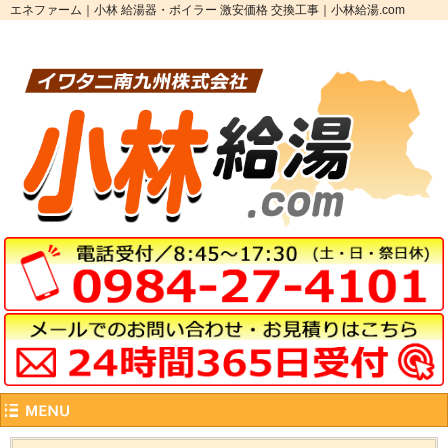
エネファーム｜小林 給湯器・ボイラー 激安価格 交換工事｜小林給湯.com