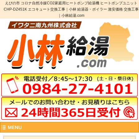
えびの市 コロナ自然冷媒CO2家庭用ヒートポンプ給湯機 ヒートポンプユニット
CHP-DZ451K エコキュート交換工事｜小林 給湯器・ボイラー 激安価格 交換工事
｜小林給湯.com