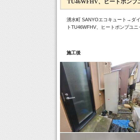
TU46WFHV、ヒートポンプ
湧水町 SANYOエコキュート→ダ
トTU46WFHV、ヒートポンプユニ
施工後