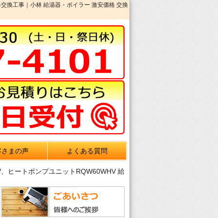
湯器交換工事｜小林 給湯器・ボイラー 激安価格 交換
客さまの声
よくある質問
V、ヒートポンプユニットRQW60WHV 給