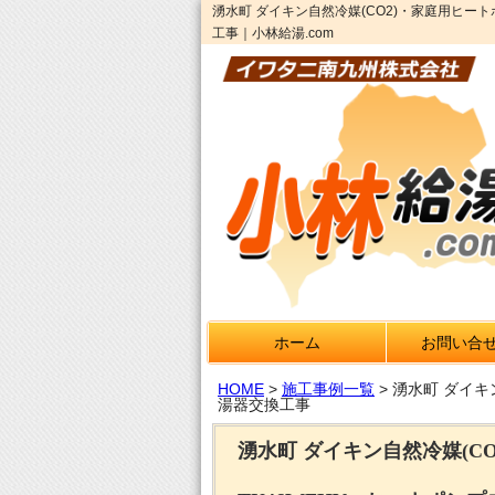
湧水町 ダイキン自然冷媒(CO2)・家庭用ヒート
工事｜小林給湯.com
ホーム
お問い合
HOME
>
施工事例一覧
>
湧水町 ダイキ
湯器交換工事
湧水町 ダイキン自然冷媒(C