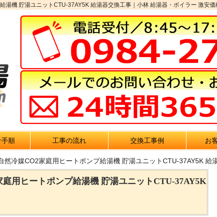
湯機 貯湯ユニットCTU-37AY5K 給湯器交換工事｜小林 給湯器・ボイラー 激安価
せ手順
工事の流れ
交換工事例
お
自然冷媒CO2家庭用ヒートポンプ給湯機 貯湯ユニットCTU-37AY5K 
庭用ヒートポンプ給湯機 貯湯ユニットCTU-37AY5K