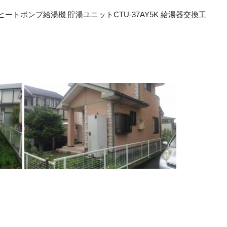
ートポンプ給湯機 貯湯ユニットCTU-37AY5K 給湯器交換工