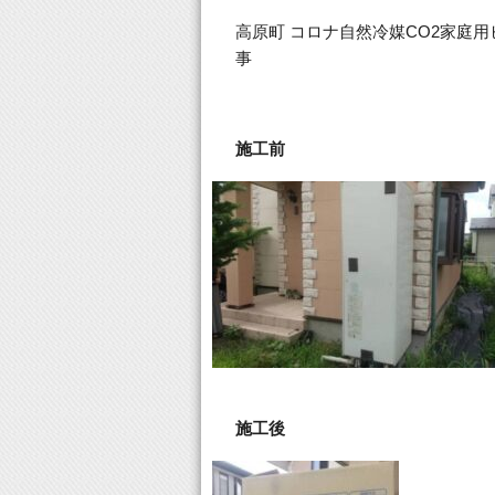
高原町 コロナ自然冷媒CO2家庭用ヒ
事
施工前
施工後